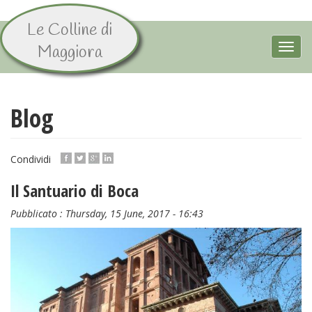
Le Colline di
Skip
to
Toggl
Maggiora
main
navig
content
Blog
Condividi
Il Santuario di Boca
Pubblicato :
Thursday, 15 June, 2017 - 16:43