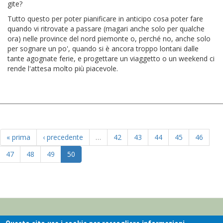
gite?
Tutto questo per poter pianificare in anticipo cosa poter fare
quando vi ritrovate a passare (magari anche solo per qualche
ora) nelle province del nord piemonte o, perché no, anche solo
per sognare un po', quando si è ancora troppo lontani dalle
tante agognate ferie, e progettare un viaggetto o un weekend ci
rende l'attesa molto più piacevole.
« prima
‹ precedente
…
42
43
44
45
46
47
48
49
50