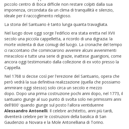
piccolo centro di Boca difficile non restare colpiti dalla sua
imponenza, circondata da un clima di tranquillità e silenzio,
ideale per il raccoglimento religioso.
La storia del Santuario è tanto lunga quanta travagliata.
Nel luogo dove oggi sorge l'edificio era stata eretta nel XVII
secolo una piccola cappelletta, a ricordo di una digrazia: la
morte violenta di due coniugi del luogo. La cronache del tempo
ci raccontano che cominciarono avvenire alcuni avvenimenti
miracolosi e tutte una serie di grazie, inattese guarigioni, come
ancora oggi testimoniato dalla collezione di ex voto presso la
Cappella.
Nel 1768 si decise così per l'erezione del Santuario, opera che
però vedrà la sua definitiva realizzazione (quella che possiamo
ammirare oggi stesso) solo circa un secolo e mezzo
dopo. Dopo una prima costruzione pochi anni dopo, nel 1773, il
santuario giunge al suo punto di svolta solo nei primissimi anni
dell'800' quando giunge sul posto l'allora ventiduenne
Alessandro Antonelli
. Il celebre architetto, anni più tardi,
diventerà celebre per le costruzioni della basilica di San
Gaudenzio a Novara e la Mole Antonelliana di Torino.