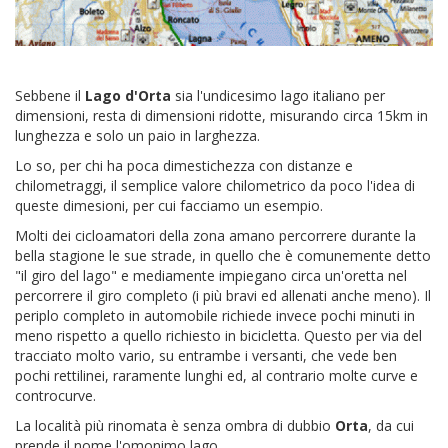
Sebbene il
Lago d'Orta
sia l'undicesimo lago italiano per
dimensioni, resta di dimensioni ridotte, misurando circa 15km in
lunghezza e solo un paio in larghezza.
Lo so, per chi ha poca dimestichezza con distanze e
chilometraggi, il semplice valore chilometrico da poco l'idea di
queste dimesioni, per cui facciamo un esempio.
Molti dei cicloamatori della zona amano percorrere durante la
bella stagione le sue strade, in quello che è comunemente detto
"il giro del lago" e mediamente impiegano circa un'oretta nel
percorrere il giro completo (i più bravi ed allenati anche meno). Il
periplo completo in automobile richiede invece pochi minuti in
meno rispetto a quello richiesto in bicicletta. Questo per via del
tracciato molto vario, su entrambe i versanti, che vede ben
pochi rettilinei, raramente lunghi ed, al contrario molte curve e
controcurve.
La località più rinomata è senza ombra di dubbio
Orta
, da cui
prende il nome l'omonimo lago.