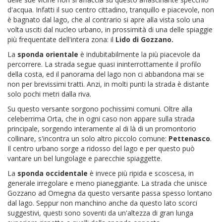
d'acqua. Infatti il suo centro cittadino, tranquillo e piacevole, non
è bagnato dal lago, che al contrario si apre alla vista solo una
volta usciti dal nucleo urbano, in prossimità di una delle spiaggie
più frequentate dell'intera zona: il
Lido di Gozzano.
La
sponda orientale
è indubitabilmente la più piacevole da
percorrere. La strada segue quasi ininterrottamente il profilo
della costa, ed il panorama del lago non ci abbandona mai se
non per brevissimi tratti. Anzi, in molti punti la strada è distante
solo pochi metri dalla riva.
Su questo versante sorgono pochissimi comuni. Oltre alla
celeberrima Orta, che in ogni caso non appare sulla strada
principale, sorgendo interamente al di là di un promontorio
collinare, s'incontra un solo altro piccolo comune:
Pettenasco
.
Il centro urbano sorge a ridosso del lago e per questo può
vantare un bel lungolage e parecchie spiaggette.
La
sponda occidentale
è invece più ripida e scoscesa, in
generale irregolare e meno pianeggiante. La strada che unisce
Gozzano ad Omegna da questo versante passa spesso lontano
dal lago. Seppur non manchino anche da questo lato scorci
suggestivi, questi sono soventi da un'altezza di gran lunga