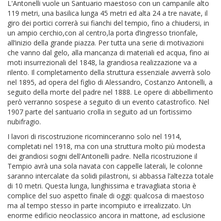
L'Antonelli vuole un Santuario maestoso con un campanile alto
119 metri, una basilica lunga 45 metri ed alta 24 a tre navate, il
giro dei portici correrà sui fianchi del tempio, fino a chiudersi, in
un ampio cerchio,con al centro,la porta d’ingresso trionfale,
all’inizio della grande piazza. Per tutta una serie di motivazioni
che vanno dal gelo, alla mancanza di materiali ed acqua, fino ai
moti insurrezionali del 1848, la grandiosa realizzazione va a
rilento. Il completamento della struttura essenziale avverrà solo
nel 1895, ad opera del figlio di Alessandro, Costanzo Antonelli, a
seguito della morte del padre nel 1888. Le opere di abbellimento
però verranno sospese a seguito di un evento catastrofico. Nel
1907 parte del santuario crolla in seguito ad un fortissimo
nubifragio.
I lavori di riscostruzione ricominceranno solo nel 1914,
completati nel 1918, ma con una struttura molto più modesta
dei grandiosi sogni dell'Antonelli padre. Nella ricostruzione il
Tempio avrà una sola navata con cappelle laterali, le colonne
saranno intercalate da solidi pilastroni, si abbassa l’altezza totale
di 10 metri. Questa lunga, lunghissima e travagliata storia è
complice del suo aspetto finale di oggi: qualcosa di maestoso
ma al tempo stesso in parte incompiuto e irrealizzato. Un
enorme edificio neoclassico ancora in mattone, ad esclusione