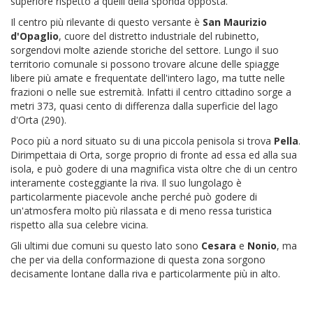
superiore rispetto a quelli della sponda opposta.
Il centro più rilevante di questo versante è
San Maurizio
d'Opaglio
, cuore del distretto industriale del rubinetto,
sorgendovi molte aziende storiche del settore. Lungo il suo
territorio comunale si possono trovare alcune delle spiagge
libere più amate e frequentate dell'intero lago, ma tutte nelle
frazioni o nelle sue estremità. Infatti il centro cittadino sorge a
metri 373, quasi cento di differenza dalla superficie del lago
d'Orta (290).
Poco più a nord situato su di una piccola penisola si trova
Pella
.
Dirimpettaia di Orta, sorge proprio di fronte ad essa ed alla sua
isola, e può godere di una magnifica vista oltre che di un centro
interamente costeggiante la riva. Il suo lungolago è
particolarmente piacevole anche perché può godere di
un'atmosfera molto più rilassata e di meno ressa turistica
rispetto alla sua celebre vicina.
Gli ultimi due comuni su questo lato sono
Cesara
e
Nonio
, ma
che per via della conformazione di questa zona sorgono
decisamente lontane dalla riva e particolarmente più in alto.