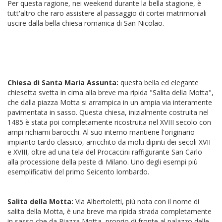
Per questa ragione, nei weekend durante la bella stagione, è
tutt'altro che raro assistere al passaggio di cortei matrimoniali
uscire dalla bella chiesa romanica di San Nicolao.
Chiesa di Santa Maria Assunta:
questa bella ed elegante
chiesetta svetta in cima alla breve ma ripida "Salita della Motta",
che dalla piazza Motta si arrampica in un ampia via interamente
pavimentata in sasso. Questa chiesa, inizialmente costruita nel
1485 è stata poi completamente ricostruita nel XVIII secolo con
ampi richiami barocchi. Al suo interno mantiene l'originario
impianto tardo classico, arricchito da molti dipinti dei secoli XVII
e XVIII, oltre ad una tela del Procaccini raffigurante San Carlo
alla processione della peste di Milano. Uno degli esempi più
esemplificativi del primo Seicento lombardo.
Salita della Motta:
Via Albertoletti, più nota con il nome di
salita della Motta, è una breve ma ripida strada completamente
in sasso che da Piazza Motta, proprio di fronte al palazzo delle