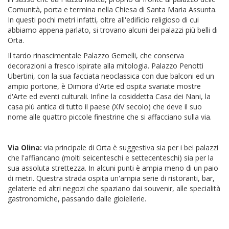
Comunità, porta e termina nella Chiesa di Santa Maria Assunta.
In questi pochi metri infatti, oltre all'edificio religioso di cui
abbiamo appena parlato, si trovano alcuni dei palazzi più belli di
Orta.
Il tardo rinascimentale Palazzo Gemelli, che conserva
decorazioni a fresco ispirate alla mitologia. Palazzo Penotti
Ubertini, con la sua facciata neoclassica con due balconi ed un
ampio portone, è Dimora d'Arte ed ospita svariate mostre
d'Arte ed eventi culturali. Infine la cosiddetta Casa dei Nani, la
casa più antica di tutto il paese (XIV secolo) che deve il suo
nome alle quattro piccole finestrine che si affacciano sulla via.
Via Olina
:
via principale di Orta è suggestiva sia per i bei palazzi
che l'affiancano (molti seicenteschi e settecenteschi) sia per la
sua assoluta strettezza. In alcuni punti è ampia meno di un paio
di metri. Questra strada ospita un'ampia serie di ristoranti, bar,
gelaterie ed altri negozi che spaziano dai souvenir, alle specialità
gastronomiche, passando dalle gioiellerie.