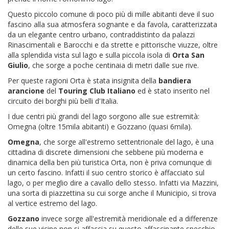
Questo piccolo comune di poco più di mille abitanti deve il suo
fascino alla sua atmosfera sognante e da favola, caratterizzata
da un elegante centro urbano, contraddistinto da palazzi
Rinascimentali e Barocchi e da strette e pittorische viuzze, oltre
alla splendida vista sul lago e sulla piccola isola di
Orta San
Giulio
, che sorge a poche centinaia di metri dalle sue rive.
Per queste ragioni Orta è stata insignita della
bandiera
arancione
del
Touring Club Italiano
ed è stato inserito nel
circuito dei borghi più belli d'Italia.
I due centri più grandi del lago sorgono alle sue estremità:
Omegna (oltre 15mila abitanti) e Gozzano (quasi 6mila).
Omegna
, che sorge all'estremo settentrionale del lago, è una
cittadina di discrete dimensioni che sebbene più moderna e
dinamica della ben più turistica Orta, non è priva comunque di
un certo fascino. Infatti il suo centro storico è affacciato sul
lago, o per meglio dire a cavallo dello stesso. Infatti via Mazzini,
una sorta di piazzettina su cui sorge anche il Municipio, si trova
al vertice estremo del lago.
Gozzano
invece sorge all'estremità meridionale ed a differenze
delle sue vicine non si affaccia su questo affascinante specchio