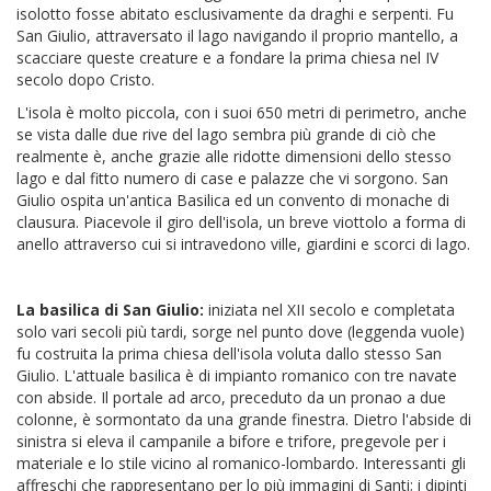
isolotto fosse abitato esclusivamente da draghi e serpenti. Fu
San Giulio, attraversato il lago navigando il proprio mantello, a
scacciare queste creature e a fondare la prima chiesa nel IV
secolo dopo Cristo.
L'isola è molto piccola, con i suoi 650 metri di perimetro, anche
se vista dalle due rive del lago sembra più grande di ciò che
realmente è, anche grazie alle ridotte dimensioni dello stesso
lago e dal fitto numero di case e palazze che vi sorgono. San
Giulio ospita un'antica Basilica ed un convento di monache di
clausura. Piacevole il giro dell'isola, un breve viottolo a forma di
anello attraverso cui si intravedono ville, giardini e scorci di lago.
La basilica di San Giulio:
iniziata nel XII secolo e completata
solo vari secoli più tardi, sorge nel punto dove (leggenda vuole)
fu costruita la prima chiesa dell'isola voluta dallo stesso San
Giulio. L'attuale basilica è di impianto romanico con tre navate
con abside. Il portale ad arco, preceduto da un pronao a due
colonne, è sormontato da una grande finestra. Dietro l'abside di
sinistra si eleva il campanile a bifore e trifore, pregevole per i
materiale e lo stile vicino al romanico-lombardo. Interessanti gli
affreschi che rappresentano per lo più immagini di Santi; i dipinti