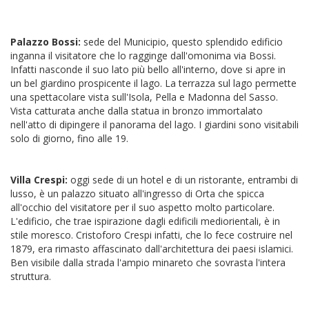
Palazzo Bossi:
sede del Municipio, questo splendido edificio
inganna il visitatore che lo ragginge dall'omonima via Bossi.
Infatti nasconde il suo lato più bello all'interno, dove si apre in
un bel giardino prospicente il lago. La terrazza sul lago permette
una spettacolare vista sull'Isola, Pella e Madonna del Sasso.
Vista catturata anche dalla statua in bronzo immortalato
nell'atto di dipingere il panorama del lago. I giardini sono visitabili
solo di giorno, fino alle 19.
Villa Crespi:
oggi sede di un hotel e di un ristorante, entrambi di
lusso, è un palazzo situato all'ingresso di Orta che spicca
all'occhio del visitatore per il suo aspetto molto particolare.
L'edificio, che trae ispirazione dagli edificili mediorientali, è in
stile moresco. Cristoforo Crespi infatti, che lo fece costruire nel
1879, era rimasto affascinato dall'architettura dei paesi islamici.
Ben visibile dalla strada l'ampio minareto che sovrasta l'intera
struttura.