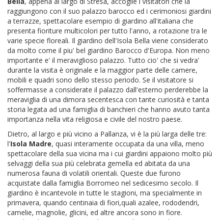
Bella
, appena al largo di Stresa, accoglie i visitatori che la
raggiungono con il suo palazzo barocco ed i cerimoniosi giardini
a terrazze, spettacolare esempio di giardino all'italiana che
presenta fioriture multicolori per tutto l'anno, a rotazione tra le
varie specie floreali. Il giardino dell'Isola Bella viene considerato
da molto come il piu' bel giardino Barocco d'Europa. Non meno
importante e' il meraviglioso palazzo. Tutto cio' che si vedra'
durante la visita è originale e la maggior parte delle camere,
mobili e quadri sono dello stesso periodo. Se il visitatore si
soffermasse a considerate il palazzo dall'esterno perderebbe la
meraviglia di una dimora secentesca con tante curiosità e tanta
storia legata ad una famiglia di banchieri che hanno avuto tanta
importanza nella vita religiosa e civile del nostro paese.
Dietro, al largo e più vicino a Pallanza, vi è la più larga delle tre:
l'
Isola Madre
, quasi interamente occupata da una villa, meno
spettacolare della sua vicina ma i cui giardini appaiono molto più
selvaggi della sua più celebrata gemella ed abitata da una
numerosa fauna di volatili orientali. Queste due furono
acquistate dalla famiglia Borromeo nel sedicesimo secolo. Il
giardino è incantevole in tutte le stagioni, ma specialmente in
primavera, quando centinaia di fiori,quali azalee, rododendri,
camelie, magnolie, glicini, ed altre ancora sono in fiore.