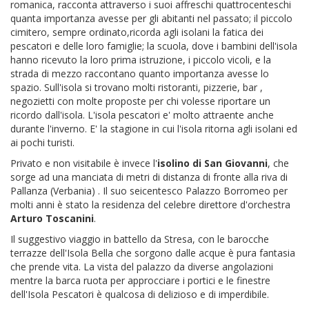
romanica, racconta attraverso i suoi affreschi quattrocenteschi
quanta importanza avesse per gli abitanti nel passato; il piccolo
cimitero, sempre ordinato,ricorda agli isolani la fatica dei
pescatori e delle loro famiglie; la scuola, dove i bambini dell'isola
hanno ricevuto la loro prima istruzione, i piccolo vicoli, e la
strada di mezzo raccontano quanto importanza avesse lo
spazio. Sull'isola si trovano molti ristoranti, pizzerie, bar ,
negozietti con molte proposte per chi volesse riportare un
ricordo dall'isola. L'isola pescatori e' molto attraente anche
durante l'inverno. E' la stagione in cui l'isola ritorna agli isolani ed
ai pochi turisti.
Privato e non visitabile è invece l'
isolino di San Giovanni
, che
sorge ad una manciata di metri di distanza di fronte alla riva di
Pallanza (Verbania) . Il suo seicentesco Palazzo Borromeo per
molti anni è stato la residenza del celebre direttore d'orchestra
Arturo Toscanini
.
Il suggestivo viaggio in battello da Stresa, con le barocche
terrazze dell'Isola Bella che sorgono dalle acque è pura fantasia
che prende vita. La vista del palazzo da diverse angolazioni
mentre la barca ruota per approcciare i portici e le finestre
dell'Isola Pescatori è qualcosa di delizioso e di imperdibile.