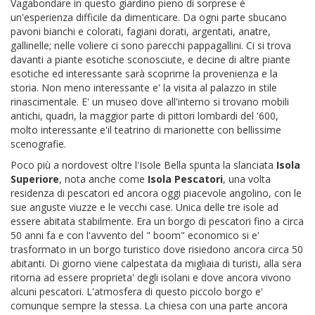
Vagabondare in questo giardino pieno di sorprese è
un'esperienza difficile da dimenticare. Da ogni parte sbucano
pavoni bianchi e colorati, fagiani dorati, argentati, anatre,
gallinelle; nelle voliere ci sono parecchi pappagallini. Ci si trova
davanti a piante esotiche sconosciute, e decine di altre piante
esotiche ed interessante sarà scoprirne la provenienza e la
storia. Non meno interessante e' la visita al palazzo in stile
rinascimentale. E' un museo dove all'interno si trovano mobili
antichi, quadri, la maggior parte di pittori lombardi del '600,
molto interessante e'il teatrino di marionette con bellissime
scenografie.
Poco più a nordovest oltre l'Isole Bella spunta la slanciata
Isola
Superiore
, nota anche come
Isola Pescatori
, una volta
residenza di pescatori ed ancora oggi piacevole angolino, con le
sue anguste viuzze e le vecchi case. Unica delle tre isole ad
essere abitata stabilmente. Era un borgo di pescatori fino a circa
50 anni fa e con l'avvento del " boom" economico si e'
trasformato in un borgo turistico dove risiedono ancora circa 50
abitanti. Di giorno viene calpestata da migliaia di turisti, alla sera
ritorna ad essere proprieta' degli isolani e dove ancora vivono
alcuni pescatori. L'atmosfera di questo piccolo borgo e'
comunque sempre la stessa. La chiesa con una parte ancora