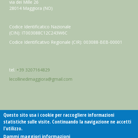
via dei Mille 26
28014 Maggiora (NO)
Codice Identificatico Nazionale
(CIN): IT003088C12C243W6C
Codice Identificativo Regionale (CIR): 003088-BEB-00001
tel.
+39 3207164829
lecollinedimaggiora@gmail.com
Questo sito usa i cookie per raccogliere informazioni
statistiche sulle visite. Continuando la navigazione ne accetti
l'utilizzo.
Dammi maggiori informazioni
Sito web realizzato da
SYN
di Stefano Cannillo - powered by