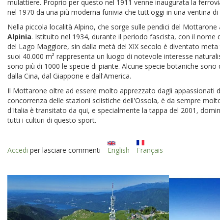
mulattiere. Proprio per questo nel 1911 venne inaugurata la ferrovia a
nel 1970 da una più moderna funivia che tutt'oggi in una ventina di 
Nella piccola località Alpino, che sorge sulle pendici del Mottarone a
Alpinia
. Istituito nel 1934, durante il periodo fascista, con il nom
del Lago Maggiore, sin dalla metà del XIX secolo è diventato meta turi
suoi 40.000 m² rappresenta un luogo di notevole interesse naturalis
sono più di 1000 le specie di piante. Alcune specie botaniche sono d
dalla Cina, dal Giappone e dall'America.
Il Mottarone oltre ad essere molto apprezzato dagli appassionati 
concorrenza delle stazioni sciistiche dell'Ossola, è da sempre mol
d'Italia è transitato da qui, e specialmente la tappa del 2001, domin
tutti i culturi di questo sport.
Accedi
per lasciare commenti
English
Français