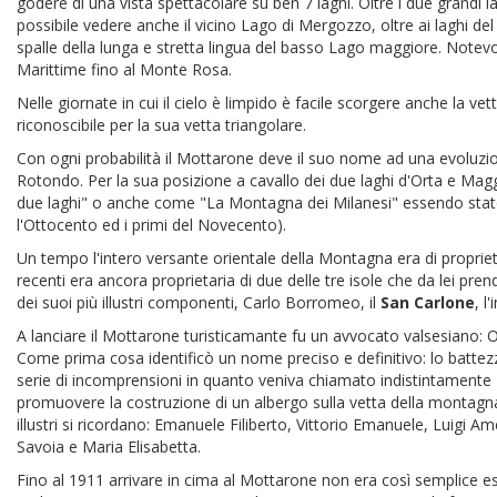
godere di una vista spettacolare su ben 7 laghi. Oltre i due grandi 
possibile vedere anche il vicino Lago di Mergozzo, oltre ai laghi d
spalle della lunga e stretta lingua del basso Lago maggiore. Notevol
Marittime fino al Monte Rosa.
Nelle giornate in cui il cielo è limpido è facile scorgere anche la v
riconoscibile per la sua vetta triangolare.
Con ogni probabilità il Mottarone deve il suo nome ad una evoluzi
Rotondo. Per la sua posizione a cavallo dei due laghi d'Orta e 
due laghi" o anche come "La Montagna dei Milanesi" essendo stato 
l'Ottocento ed i primi del Novecento).
Un tempo l'intero versante orientale della Montagna era di propriet
recenti era ancora proprietaria di due delle tre isole che da lei pre
dei suoi più illustri componenti, Carlo Borromeo, il
San
Carlone
, l
A lanciare il Mottarone turisticamante fu un avvocato valsesiano:
Come prima cosa identificò un nome preciso e definitivo: lo battezz
serie di incomprensioni in quanto veniva chiamato indistintamen
promuovere la costruzione di un albergo sulla vetta della montagna.
illustri si ricordano: Emanuele Filiberto, Vittorio Emanuele, Luigi 
Savoia e Maria Elisabetta.
Fino al 1911 arrivare in cima al Mottarone non era così semplice es