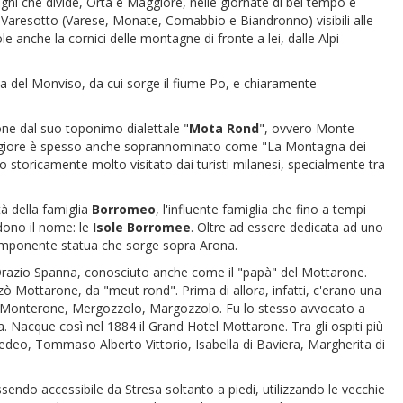
laghi che divide, Orta e Maggiore, nelle giornate di bel tempo è
el Varesotto (Varese, Monate, Comabbio e Biandronno) visibili alle
e anche la cornici delle montagne di fronte a lei, dalle Alpi
etta del Monviso, da cui sorge il fiume Po, e chiaramente
one dal suo toponimo dialettale "
Mota
Rond
", ovvero Monte
Maggiore è spesso anche soprannominato come "La Montagna dei
storicamente molto visitato dai turisti milanesi, specialmente tra
à della famiglia
Borromeo
, l'influente famiglia che fino a tempi
ndono il nome: le
Isole
Borromee
. Oltre ad essere dedicata ad uno
'imponente statua che sorge sopra Arona.
 Orazio Spanna, conosciuto anche come il "papà" del Mottarone.
ò Mottarone, da "meut rond". Prima di allora, infatti, c'erano una
te Monterone, Mergozzolo, Margozzolo. Fu lo stesso avvocato a
 Nacque così nel 1884 il Grand Hotel Mottarone. Tra gli ospiti più
Amedeo, Tommaso Alberto Vittorio, Isabella di Baviera, Margherita di
sendo accessibile da Stresa soltanto a piedi, utilizzando le vecchie