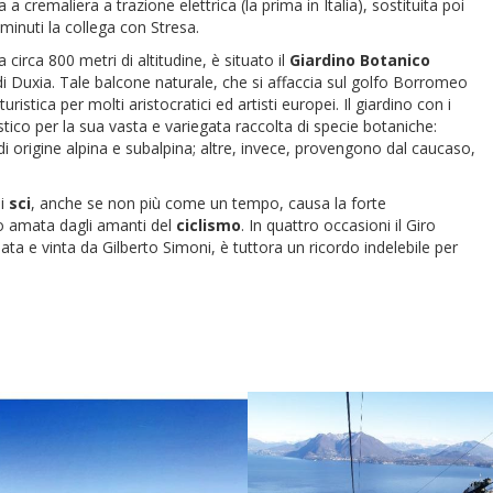
 cremaliera a trazione elettrica (la prima in Italia), sostituita poi
minuti la collega con Stresa.
 circa 800 metri di altitudine, è situato il
Giardino
Botanico
e di Duxia. Tale balcone naturale, che si affaccia sul golfo Borromeo
stica per molti aristocratici ed artisti europei. Il giardino con i
tico per la sua vasta e variegata raccolta di specie botaniche:
i origine alpina e subalpina; altre, invece, provengono dal caucaso,
di
sci
, anche se non più come un tempo, causa la forte
to amata dagli amanti del
ciclismo
. In quattro occasioni il Giro
ata e vinta da Gilberto Simoni, è tuttora un ricordo indelebile per