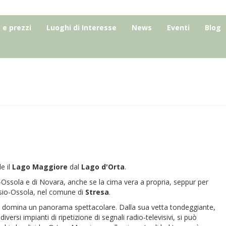
e prezzi
Luoghi di Interesse
News
Eventi
Blog
e il
Lago
Maggiore
dal
Lago
d'Orta
.
-Ossola e di Novara, anche se la cima vera a propria, seppur per
Cusio-Ossola, nel comune di
Stresa
.
, domina un panorama spettacolare. Dalla sua vetta tondeggiante,
ersi impianti di ripetizione di segnali radio-televisivi, si può