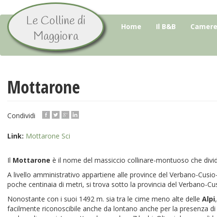
Le Colline di
Salta
Home
Il B&B
Camere 
al
Maggiora
contenuto
principale
Mottarone
Condividi
Link:
Mottarone Sci
Il
Mottarone
è il nome del massiccio collinare-montuoso che divid
A livello amministrativo appartiene alle province del Verbano-Cusio
poche centinaia di metri, si trova sotto la provincia del Verbano-
Nonostante con i suoi 1492 m. sia tra le cime meno alte delle
Alpi
facilmente riconoscibile anche da lontano anche per la presenza di div