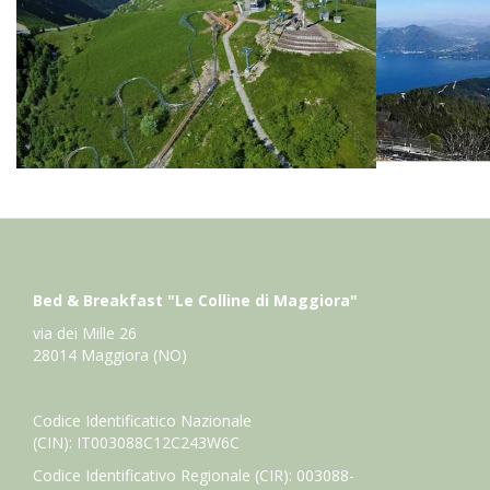
Bed & Breakfast "Le Colline di Maggiora"
via dei Mille 26
28014 Maggiora (NO)
Codice Identificatico Nazionale
(CIN): IT003088C12C243W6C
Codice Identificativo Regionale (CIR): 003088-