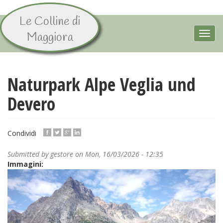
Le Colline di
Skip
to
Toggl
Maggiora
main
navig
content
Naturpark Alpe Veglia und
Devero
Condividi
Submitted by
gestore
on Mon, 16/03/2026 - 12:35
Immagini: